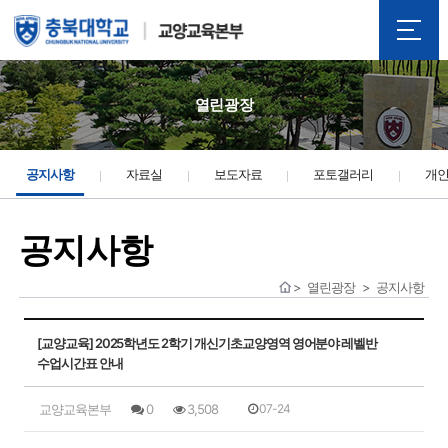
열린광장
공지사항
자료실
보도자료
포토갤러리
개
공지사항
열린광장
공지사항
[교양교육] 2025학년도 2학기 개신기초교양영역 영어분야 레벨반
수업시간표 안내
교양교육본부
0
3,508
07-24