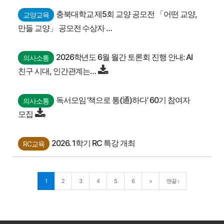
충북대학교 제5회 교양 공모전 「어떤 교양,
교양교육
만들 교양」 공모전 수상자 …
2026학년도 6월 월간 토론회 진행 안내: AI
의사소통
친구 시대, 인간관계는…
독서모임 ‘책으로 통(通)하다’ 60기 참여자
의사소통
모집
2026. 1학기 RC 특강 개최
RC교육
1
2
3
4
5
6
>
맨끝 ›