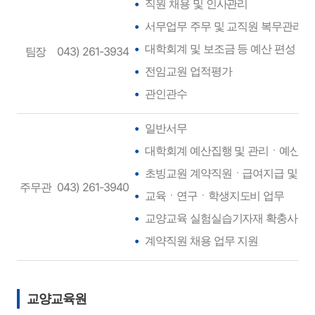
직원 채용 및 인사관리
서무업무 주무 및 교직원 복무관리
대학회계 및 보조금 등 예산 편성
팀장
043) 261-3934
전임교원 업적평가
관인관수
일반서무
대학회계 예산집행 및 관리ㆍ예산편
초빙교원 계약직원ㆍ급여지급 및 퇴
주무관
043) 261-3940
교육ㆍ연구ㆍ학생지도비 업무
교양교육 실험실습기자재 확충사업비
계약직원 채용 업무 지원
교양교육원